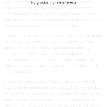
Vogue es sencilla y efectiva. Comienza trazando una línea
No gracias, no me interesa
desde el centro de tus labios hacia los bordes exteriores,
comenzando por el labio superior y luego continuando con el
labio inferior. Este método asegura una definición simétrica y
precisa, realzando la forma natural de tus labios.
Es importante mencionar que este producto ha sido diseñado
exclusivamente para uso externo en los labios. Su fórmula ha
sido cuidadosamente elaborada para brindar confort y
durabilidad en esta área, pero se recomienda evitar su
aplicación en otras partes del rostro. Si buscas definir tus
labios con precisión y suavidad, nuestro Lápiz Delineador de
Labios Fantastic Vogue es la elección perfecta.
En resumen, nuestro Lápiz Delineador de Labios Fantastic
Vogue es la herramienta esencial para lograr labios definidos y
hermosos. Su fórmula suave y enriquecedora te permite trazar
líneas precisas y suaves, realzando la forma natural de tus
labios con confianza. Descubre el secreto para un delineado