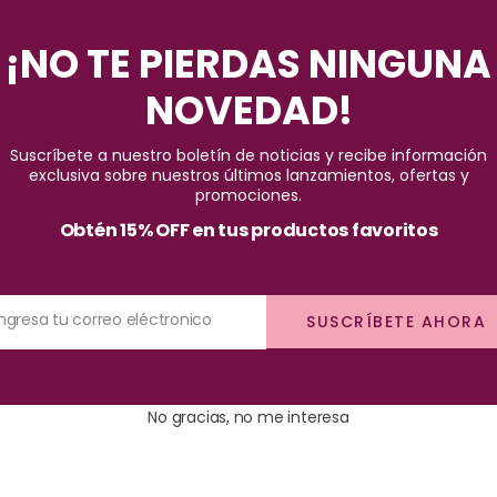
Pago seguro garantizado
¡NO TE PIERDAS NINGUNA
NOVEDAD!
Suscríbete a nuestro boletín de noticias y recibe información
exclusiva sobre nuestros últimos lanzamientos, ofertas y
promociones.
Obtén 15% OFF en tus productos favoritos
bello la hidratación perdida,gracias a sus ceramidas y extracto de c
nos.
Ingresa tu correo eléctronico
SUSCRÍBETE AHORA
controla la caída y te ayuda con el crecimiento.
No gracias, no me interesa