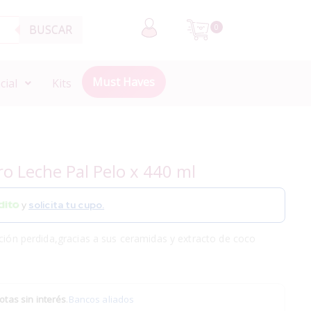
BUSCAR
0
Must Haves
cial
Kits
o Leche Pal Pelo x 440 ml
y
solicita tu cupo.
ación perdida,gracias a sus ceramidas y extracto de coco
otas sin interés
.
Bancos aliados