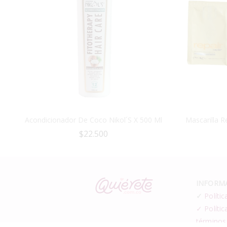
Acondicionador De Coco Nikol´s X 500 Ml
Mascarilla R
$
22.500
INFORMA
✓
Polític
✓ Polític
términos