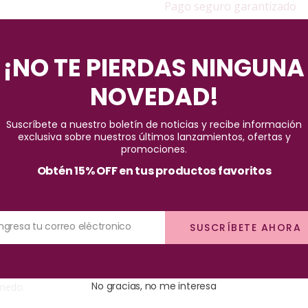
Pago seguro garantizado
¡NO TE PIERDAS NINGUNA
NOVEDAD!
Suscríbete a nuestro boletín de noticias y recibe información
exclusiva sobre nuestros últimos lanzamientos, ofertas y
promociones.
Obtén 15% OFF en tus productos favoritos
us proteínas y extractos naturales de leche de coco, aloe vera y pro
y controla el frizz. Humecta intensamente la fibra capilar creando 
Ingresa tu correo eléctronico
SUSCRÍBETE AHORA
 de termoprotector y aplica de medios a puntas. Plancha, cepilla o
No gracias, no me interesa
úmedo.