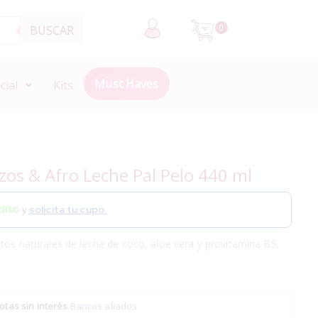
BUSCAR
0
Must Haves
cial
Kits
os & Afro Leche Pal Pelo 440 ml
y
solicita tu cupo.
ctos naturales de leche de coco, aloe vera y provitamina B5,
otas sin interés
.
Bancos aliados