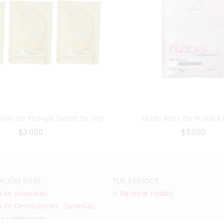
epair De Prokapil Sachet De 30g
Fluido Rizos De Prokapil
$
3.000
$
3.000
CIÓN SITIO
TUS PEDIDOS
a de privacidad
✓
Rastrear Pedido
a de Devoluciones, Garantías,
 y condiciones