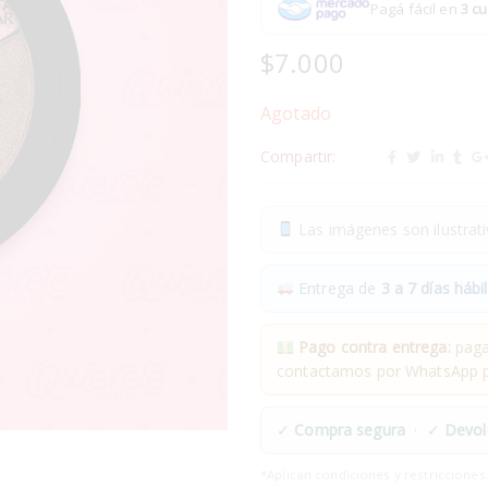
Pagá fácil en
3 cu
$
7.000
Agotado
Compartir:
Las imágenes son ilustrativ
Entrega de
3 a 7 días hábil
Pago contra entrega:
pagas
contactamos por WhatsApp pa
✓
Compra segura
· ✓
Devol
*Aplican condiciones y restricciones