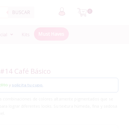
BUSCAR
0
Must Haves
cial
Kits
#14 Café Básico
y
solicita tu cupo.
s combinaciones de colores altamente pigmentados que se
a lograr diferentes looks. Su textura húmeda, fina y sedosa
el.