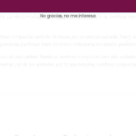
rar diferentes estilos y efectos. Puedes optar por un look suave y n
No gracias, no me interesa
les. La elección está en tus manos y nuestra paleta de sombras com
bras compactas también destacan por su textura humeda, fina y sed
 y mezclas perfectas entre los tonos. Obtendrás resultados profesio
elleza de alta calidad. Nuestras sombras compactas han sido cuidad
estar y el de los animales, por lo que nuestras sombras compactas 