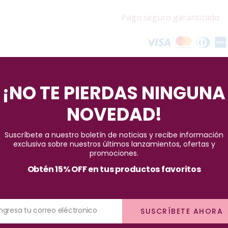
Pago seguro garantizado
¡NO TE PIERDAS NINGUNA
NOVEDAD!
Suscríbete a nuestro boletín de noticias y recibe información
ta de nuestra colección en nuestra tienda! Esta sombra de ojos te
exclusiva sobre nuestros últimos lanzamientos, ofertas y
promociones.
nte entre sí. Con esta versátil paleta, podrás lograr una infinidad
Obtén 15% OFF en tus productos favoritos
ente desarrollada para proporcionarte una experiencia de maquilla
ación. Obtendrás un acabado impecable y profesional en cada uso.
na excelente pigmentación. Los colores altamente saturados te perm
Ingresa tu correo eléctronico
SUSCRÍBETE AHORA
ación, asegurando que tu maquillaje se mantenga vibrante y fresco d